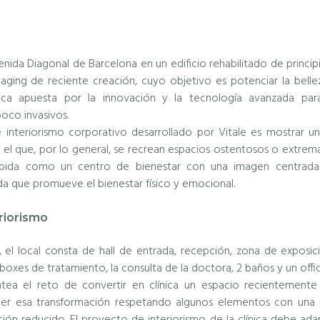
venida Diagonal de Barcelona en un edificio rehabilitado de princip
-aging de reciente creación, cuyo objetivo es potenciar la bell
ínica apuesta por la innovación y la tecnología avanzada par
oco invasivos.
 interiorismo corporativo desarrollado por Vitale es mostrar u
 el que, por lo general, se recrean espacios ostentosos o extrem
cibida como un centro de bienestar con una imagen centrada 
ida que promueve el bienestar físico y emocional.
riorismo
, el local consta de hall de entrada, recepción, zona de expos
boxes de tratamiento, la consulta de la doctora, 2 baños y un offic
ntea el reto de convertir en clínica un espacio recientemen
acer esa transformación respetando algunos elementos con una
ón reducido. El proyecto de interiorismo de la clínica debe adap