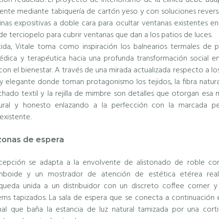
istente mediante tabiquería de cartón yeso y con soluciones reve
nas expositivas a doble cara para ocultar ventanas existentes en
e terciopelo para cubrir ventanas que dan a los patios de luces.
ida, Vitale toma como inspiración los balnearios termales de 
édica y terapéutica hacia una profunda transformación social e
con el bienestar. A través de una mirada actualizada respecto a los
elegante donde toman protagonismo los tejidos, la fibra natural, 
olchado textil y la rejilla de mimbre son detalles que otorgan esa
tural y honesto enlazando a la perfección con la marcada pe
xistente.
zonas de espera
ecepción se adapta a la envolvente de alistonado de roble c
mboide y un mostrador de atención de estética etérea real
a queda unida a un distribuidor con un discreto coffee corner
ems tapizados. La sala de espera que se conecta a continuación 
al que baña la estancia de luz natural tamizada por una corti