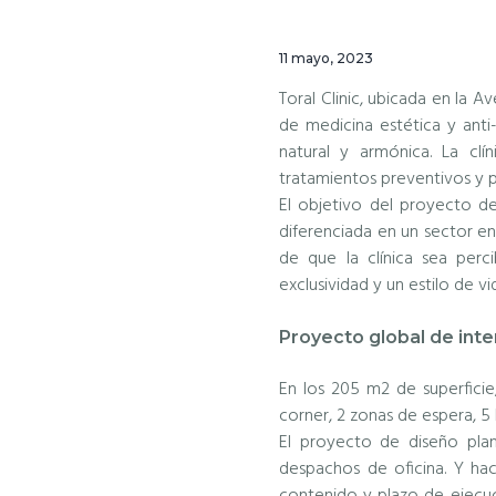
c
d
g
i
o
i
11 mayo, 2023
ó
p
n
Toral Clinic, ubicada en la A
n
r
a
de medicina estética y anti
p
i
natural y armónica. La cl
tratamientos preventivos y p
r
n
El objetivo del proyecto de
i
c
diferenciada en un sector en
n
i
de que la clínica sea per
c
p
exclusividad y un estilo de v
i
a
Proyecto global de inte
p
l
a
En los 205 m2 de superficie
l
corner, 2 zonas de espera, 5 
El proyecto de diseño pla
despachos de oficina. Y h
contenido y plazo de ejecuci