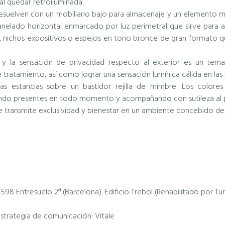
l quedar retroiluminada.
resuelven con un mobiliario bajo para almacenaje y un elemento m
elado horizontal enmarcado por luz perimetral que sirve para 
 nichos expositivos o espejos en tono bronce de gran formato que
l y la sensación de privacidad respecto al exterior es un tema s
 tratamiento, así como lograr una sensación lumínica cálida en las
as estancias sobre un bastidor rejilla de mimbre. Los colore
ando presentes en todo momento y acompañando con sutileza al 
ue transmite exclusividad y bienestar en un ambiente concebido desd
 598 Entresuelo 2ª (Barcelona). Edificio Trebol (Rehabilitado por Tu
strategia de comunicación: Vitale